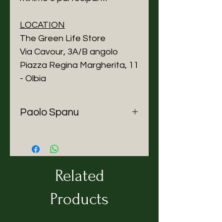
LOCATION
The Green Life Store
Via Cavour, 3A/B angolo
Piazza Regina Margherita, 11
- Olbia
Paolo Spanu
Sono nato a Genova, una città
stupenda e stimolante, una città
che da sempre ha spinto chi l’ha
vissuta ad accogliere le sfide e
Related
ad accettarle come risorsa,
opportunità. Il trasferimento ad
Products
Olbia mi ha permesso di
rimettere in discussione la mia