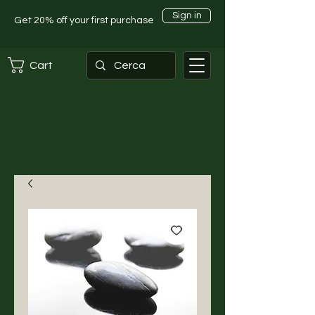
Sign in
Get 20% off your first purchase
Cart