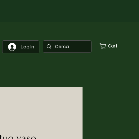
Cart
Log In
 tuo vaso