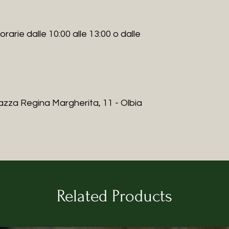
restyling, ha mess
lavorazione per il 
per i suoi corsi.
rarie dalle 10:00 alle 13:00 o dalle
Ha iniziato così a 
sia in presenza ch
corsi per insegnare
completo, dalle Tec
aiutando così a ri
azza Regina Margherita, 11 - Olbia
del singolo mobile, a
ambienti.
I colori hanno una
Isabela, in partico
potere energetico 
Related Products