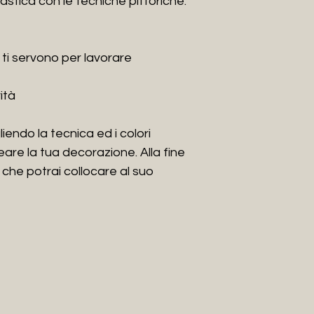
astica con le tecniche pittoriche.
realizzando decoraz
Trompe l’oeil, quadr
pavimenti, porte in
superfici in prodott
che ti servono per lavorare
Inoltre ha dedicato
materiali e allo stu
vità
creazioni, concretiz
𝙰𝚛𝚝 𝙳𝚎𝚜𝚒𝚐𝚗 - 
liendo la tecnica ed i colori
produzione persona
reare la tua decorazione. Alla fine
d’arredamento, uti
 che potrai collocare al suo
diversificati in term
di design.
Qualche anno fà l’
sue esperienze, si 
𝙻𝚊𝚋𝚘𝚛𝚊𝚝𝚘𝚛𝚒𝚘 
“creare superfici
ᗩᖇTIᔕTIᑕO___
Avendo acquisito 
conoscenza dei mate