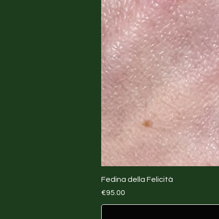
Fedina della Felicità
Price
€95.00