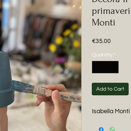
primaveri
Monti
Price
€35.00
Quantity
*
Add to Cart
Isabella Monti
I corsi sono a cura 
decoratrice d’inter