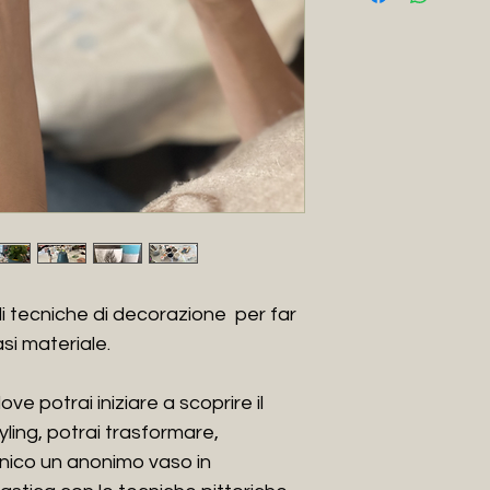
Nata a Roma nel 19
qualche anno fa, de
Sardegna in provin
La sua passione per
bisnonno, nonno, pa
architetti, non po
creativa.
Diplomata al liceo 
frequentato scenog
arti di Roma.
Grazie alla sua fo
ili tecniche di decorazione per far
artistiche, ha da s
progettazioni e rist
si materiale.
Architettura e Inte
E' riuscita negli an
e potrai iniziare a scoprire il
sua passione per la
ling, potrai trasformare,
Nel suo “𝚂𝚝𝚞𝚍𝚒𝚘 𝙻
nico un anonimo vaso in
𝚙𝚛𝚘𝚐𝚎𝚝𝚝𝚒”, c