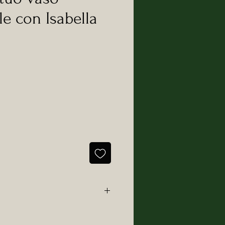
le con Isabella
di Isabella Monti, creativa e
ni.