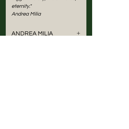
eternity."
Andrea Milia
ANDREA MILIA
Andrea Milia, classe 1978, sardo;
nasce a Cagliari il 17 Dicembre.
Dopo il diploma al liceo scientifico
e un anno di transizione in Lettere
Related
Moderne si iscrive all'Accademia
di Belle Arti in Sassari, si diploma
Products
nel 2008 in Pittura.
Già durante l'Accademia e per
quasi dieci anni copre il ruolo di
“esperto esterno per materie
artistiche” per la scuola primaria.
Dopo gli studi inizia a partecipare
a mostre collettive e progetti